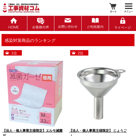
感染対策商品のランキング
1位
2位
【法人・個人事業主様限定】エルモ滅菌
【法人・個人事業主様限定】 じょうご
ガ…
（…