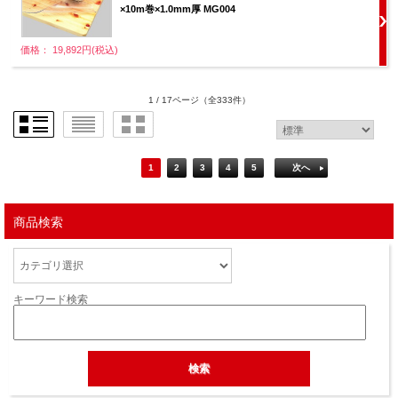
×10m巻×1.0mm厚 MG004
価格： 19,892円(税込)
1 / 17ページ
（全333件）
1
2
3
4
5
次へ
商品検索
キーワード検索