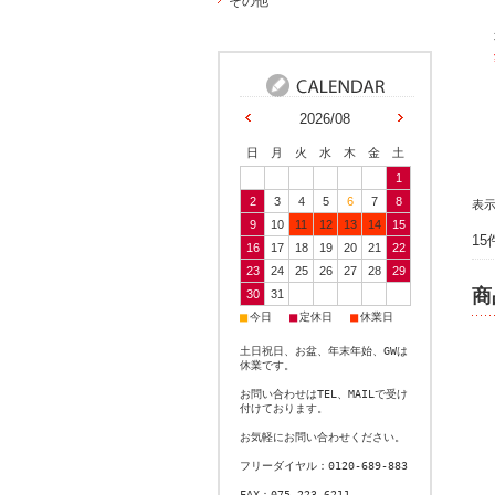
その他
2026/08
日
月
火
水
木
金
土
1
2
3
4
5
6
7
8
表
9
10
11
12
13
14
15
1
16
17
18
19
20
21
22
23
24
25
26
27
28
29
商
30
31
■
■
■
今日
定休日
休業日
土日祝日、お盆、年末年始、GWは
休業です。
お問い合わせはTEL、MAILで受け
付けております。
お気軽にお問い合わせください。
フリーダイヤル：0120-689-883
FAX：075-223-6211