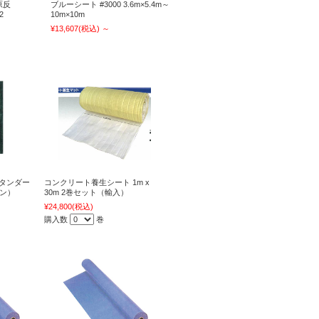
原反
ブルーシート #3000 3.6m×5.4m～
2
10m×10m
¥13,607
(税込)
～
スタンダー
コンクリート養生シート 1m x
ーン）
30m 2巻セット（輸入）
¥24,800
(税込)
購入数
巻