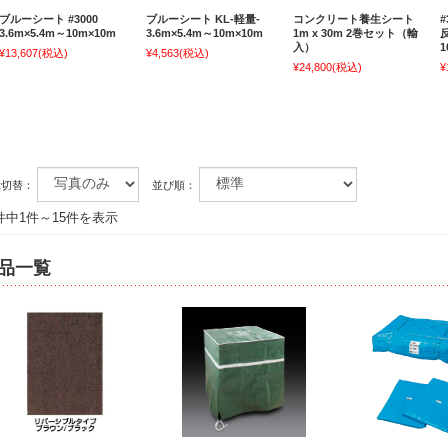
ブルーシート #3000
ブルーシート KL-軽量-
コンクリート養生シート
3.6m×5.4m～10m×10m
3.6m×5.4m～10m×10m
1m x 30m 2巻セット（輸
入）
1
¥13,607
(税込)
¥4,563
(税込)
¥24,800
(税込)
¥
示切替：
並び順：
5件中1件～15件を表示
品一覧