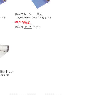
輸入ブルーシート原反
セット）
（1,800mm×100m/1本セット）
¥7,013
(税込)
購入数
セット
様限定】コン
00ｘ30