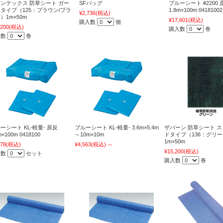
ンテックス 防草シート ガー
SFバッグ
ブルーシート #2200 
タイプ（125：ブラウン/ブラ
1.8m×100m 04181002
¥2,736
(税込)
）1m×50m
¥17,601
(税込)
購入数
個
,200
(税込)
購入数
巻
入数
巻
ーシート KL-軽量- 原反
ブルーシート KL-軽量- 3.6m×5.4m
ザバーン 防草シート 
m×100m 0418100
～10m×10m
ドタイプ（136：グリ
1m×50m
878
(税込)
¥4,563
(税込)
～
¥15,200
(税込)
入数
セット
購入数
巻