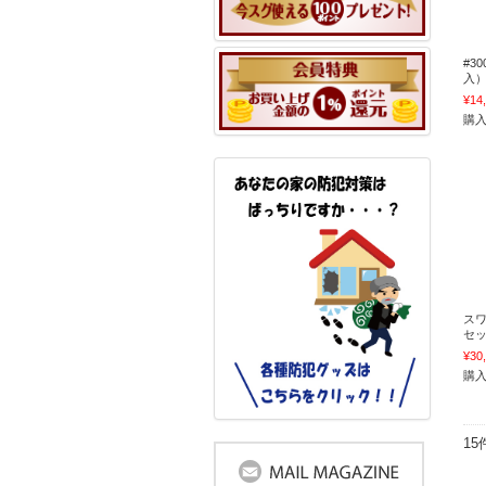
#3
入） 
¥14
購
スワ
セ
¥30
購
1