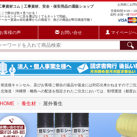
お気軽にお
工事資材コム｜工事資材、安全・保安用品の通販ショップ
営業時間:9:00～1
ここで探せば色々見つかる！
送料:全国一律
750
ホームセンターに足を運ばなくてもネットで完結。
メーカー直送or自社倉庫からの発送で、殆どの商品が即日発送可能！
お客様の声
お問い合せ
マイページへ
※発送後キャンセル、及びお客様ご都合の返品や返金には対応出来かねますのでご注
※北海道・沖縄県・離島への配送を指定されたご注文においては、割増運賃（都度お
HOME
養生材
屋外養生