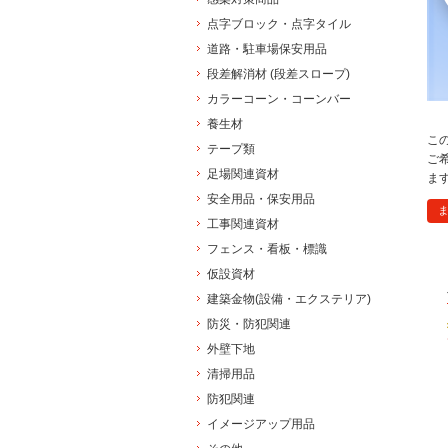
点字ブロック・点字タイル
道路・駐車場保安用品
段差解消材 (段差スロープ)
カラーコーン・コーンバー
養生材
こ
テープ類
ご
足場関連資材
ま
安全用品・保安用品
工事関連資材
フェンス・看板・標識
仮設資材
建築金物(設備・エクステリア)
防災・防犯関連
外壁下地
清掃用品
防犯関連
イメージアップ用品