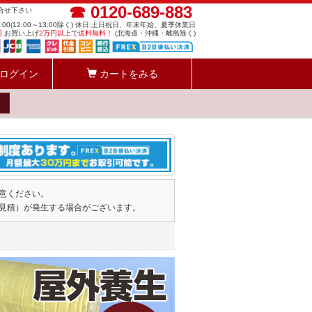
☎ 0120-689-883
問合せ下さい
8:00(12:00～13:00除く) 休日:土日祝日、年末年始、夏季休業日
円
お買い上げ
2万円以上
で
送料無料！
(北海道・沖縄・離島除く)
ログイン
カートをみる
意ください。
見積）が発生する場合がございます。