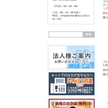
プラ
デン
（平日9：00～18：00）
ック
※12：00～13：00を除く
¥15
MAIL：shopmaster@koujishiz
購
ai.com
ブル
1.8
¥6,
購