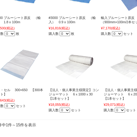
000 ブルーシート原反 （輸
#3000 ブルーシート原反 （輸
輸入ブルーシート原反
1.8 x 100m
入） 0.9 x 100m
（900mm×100m/2本
,500
(税込)
¥16,816
(税込)
¥7,170
(税込)
入数
枚
購入数
枚
購入数
セット
・セル 300×650 【300本
【法人・個人事業主様限定】コン
【法人・個人事業主
ット】
ジョーマット 6ｘ1000ｘ30
ジョーマット 6ｘ20
【1本セット】
【1本セット】
,643
(税込)
¥18,055
(税込)
¥29,071
(税込)
入数
セット
購入数
セット
購入数
セット
5件中1件～15件を表示