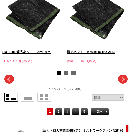
HO-2181 遮光ネット ２ｍ×４ｍ
遮光ネット ２ｍ×６ｍ HO-2182
価格：3,693円(税込)
価格：5,107円(税込)
1 / 46ページ
（全904件）
1
2
3
4
5
次へ
【法人・個人事業主様限定】 ミストワークファン N25-01