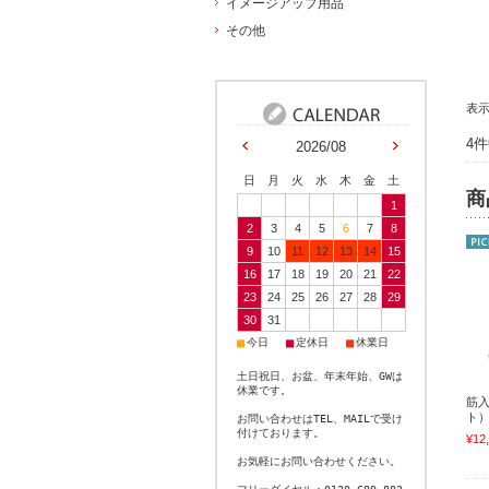
イメージアップ用品
その他
表
4
2026/08
日
月
火
水
木
金
土
商
1
2
3
4
5
6
7
8
9
10
11
12
13
14
15
16
17
18
19
20
21
22
23
24
25
26
27
28
29
30
31
■
■
■
今日
定休日
休業日
土日祝日、お盆、年末年始、GWは
休業です。
筋
ト）
お問い合わせはTEL、MAILで受け
付けております。
¥12
お気軽にお問い合わせください。