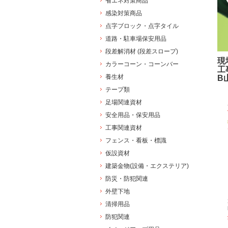
省エネ対策商品
感染対策商品
点字ブロック・点字タイル
道路・駐車場保安用品
段差解消材 (段差スロープ)
現
カラーコーン・コーンバー
工
養生材
B
テープ類
足場関連資材
安全用品・保安用品
工事関連資材
フェンス・看板・標識
仮設資材
建築金物(設備・エクステリア)
防災・防犯関連
外壁下地
清掃用品
防犯関連