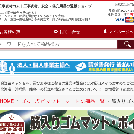
お気軽にお
工事資材コム｜工事資材、安全・保安用品の通販ショップ
営業時間:9:00～1
ここで探せば色々見つかる！
送料:全国一律
750
ホームセンターに足を運ばなくてもネットで完結。
メーカー直送or自社倉庫からの発送で、殆どの商品が即日発送可能！
お客様の声
お問い合せ
マイページへ
※発送後キャンセル、及びお客様ご都合の返品や返金には対応出来かねますのでご注
※北海道・沖縄県・離島への配送を指定されたご注文においては、割増運賃（都度お
HOME
ゴム・塩ビ マット、シート の商品一覧
筋入りゴ