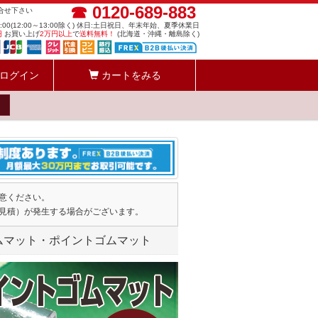
☎ 0120-689-883
問合せ下さい
8:00(12:00～13:00除く) 休日:土日祝日、年末年始、夏季休業日
円
お買い上げ
2万円以上
で
送料無料！
(北海道・沖縄・離島除く)
ログイン
カートをみる
意ください。
見積）が発生する場合がございます。
ムマット・ポイントゴムマット