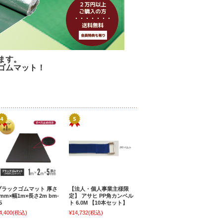
ます。
ゴムマット！
ブラックゴムマット 厚さ
【法人・個人事業主様限
mm×幅1m×長さ2m bm-
定】 アサヒ PP角カンベル
5
ト 6.0M 【10本セット】
4,400
(税込)
¥14,732
(税込)