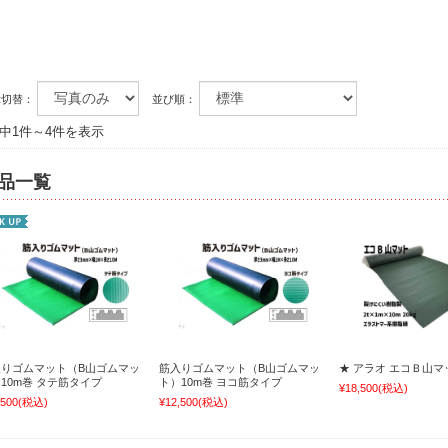
示切替：
並び順：
件中1件～4件を表示
品一覧
入りゴムマット（B山ゴムマッ
筋入りゴムマット（B山ゴムマッ
★ アラオ エコＢ山マ
10m巻 タテ筋タイプ
ト）10m巻 ヨコ筋タイプ
¥18,500
(税込)
,500
(税込)
¥12,500
(税込)