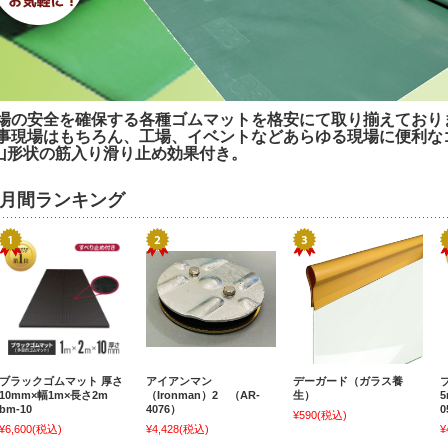
場の安全を確保する各種ゴムマットを格安にて取り揃えており
事現場はもちろん、工場、イベントなどあらゆる現場に便利な
山形状の筋入り滑り止め効果付き。
月間ランキング
ブラックゴムマット 厚さ
アイアンマン
デーガード（ガラス養
10mm×幅1m×長さ2m
（Ironman）2 （AR-
生）
5
bm-10
4076）
0
¥590
(税込)
¥6,600
(税込)
¥4,428
(税込)
¥