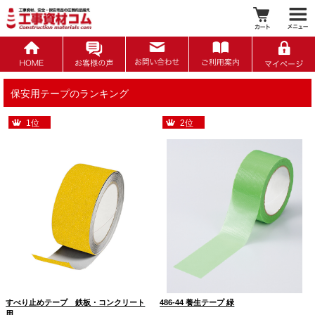
保安用テープのランキング
1位
2位
すべり止めテープ 鉄板・コンクリート
486-44 養生テープ 緑
用…