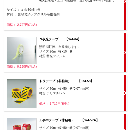
●鉄製階段・工場内階段等、屋外の滑りやすい場所に
サイズ ： 約巾50×5m巻
材質 ： 鉱物粒子／アクリル系接着剤
価格： 2,727円(税込)
Ｎ夜光テープ 【374-64】
照明消灯後、自発光します。
サイズ:20mm幅×10m巻
材質:蓄光フィルム
価格： 9,130円(税込)
トラテープ（非粘着） 【374-58】
サイズ:70mm幅×50m巻(0.07mm厚)
材質:ポリエチレン
価格： 1,712円(税込)
工事中テープ（非粘着） 【374-57A】
サイズ:70mm幅×50m巻(0.07mm厚)