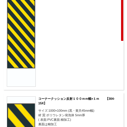
コーナークッション反射１００ｍｍ幅×１ｍ 【304-
15X】
サイズ:1000×100mm (黒・黄共45mm幅)
材 質:ポリウレタン発泡体 5mm厚
( 表面:PVC裏面:糊加工)
裏面は糊加工