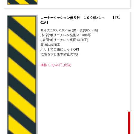
コーナークッション無反射 １００幅×１ｍ 【471-
01A】
サイズ:1000×100mm (黒・黄共65mm幅
)材 質:ポリエチレン発泡体 5mm厚
( 表面:ポリエチレン裏面:糊加工)
裏面は糊加工
ハサミで自由にカットOK!
危険表示と衝撃防止の2役!
価格： 1,570円(税込)