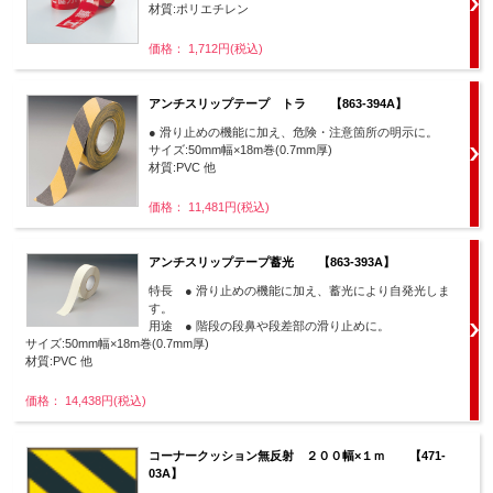
材質:ポリエチレン
価格： 1,712円(税込)
アンチスリップテープ トラ 【863-394A】
● 滑り止めの機能に加え、危険・注意箇所の明示に。
サイズ:50mm幅×18m巻(0.7mm厚)
材質:PVC 他
価格： 11,481円(税込)
アンチスリップテープ蓄光 【863-393A】
特長 ● 滑り止めの機能に加え、蓄光により自発光しま
す。
用途 ● 階段の段鼻や段差部の滑り止めに。
サイズ:50mm幅×18m巻(0.7mm厚)
材質:PVC 他
価格： 14,438円(税込)
コーナークッション無反射 ２００幅×１ｍ 【471-
03A】