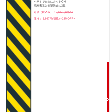
ハサミで自由にカットOK!
危険表示と衝撃防止の2役!
定価（税込み）：
2,587円(税込)
価格： 1,987円(税込)
<23%OFF>