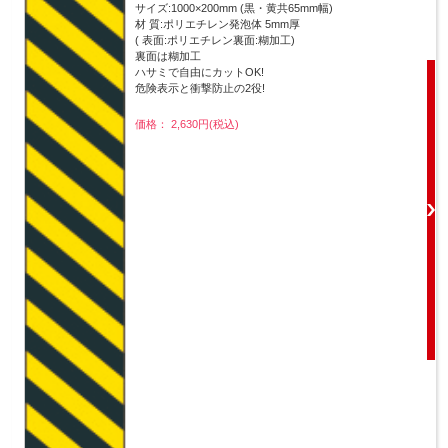
サイズ:1000×200mm (黒・黄共65mm幅)
材 質:ポリエチレン発泡体 5mm厚
( 表面:ポリエチレン裏面:糊加工)
裏面は糊加工
ハサミで自由にカットOK!
危険表示と衝撃防止の2役!
価格： 2,630円(税込)