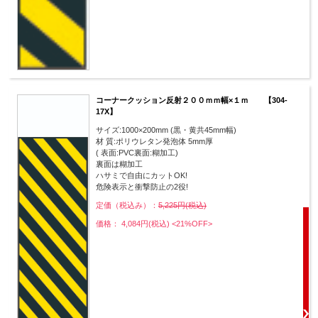
コーナークッション反射２００ｍｍ幅×１ｍ 【304-
17X】
サイズ:1000×200mm (黒・黄共45mm幅)
材 質:ポリウレタン発泡体 5mm厚
( 表面:PVC裏面:糊加工)
裏面は糊加工
ハサミで自由にカットOK!
危険表示と衝撃防止の2役!
定価（税込み）：
5,225円(税込)
価格： 4,084円(税込)
<21%OFF>