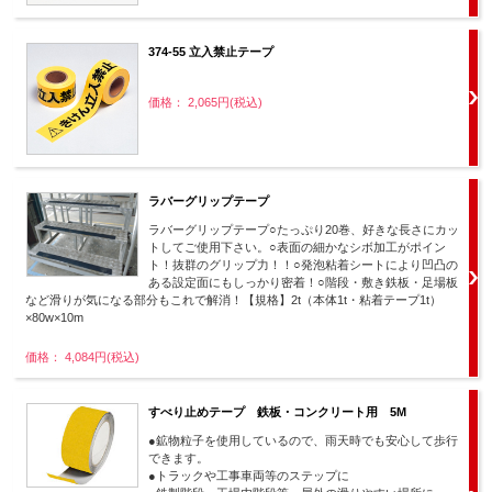
374-55 立入禁止テープ
価格： 2,065円(税込)
ラバーグリップテープ
ラバーグリップテープ○たっぷり20巻、好きな長さにカッ
トしてご使用下さい。○表面の細かなシボ加工がポイン
ト！抜群のグリップ力！！○発泡粘着シートにより凹凸の
ある設定面にもしっかり密着！○階段・敷き鉄板・足場板
など滑りが気になる部分もこれで解消！【規格】2t（本体1t・粘着テープ1t）
×80w×10m
価格： 4,084円(税込)
すべり止めテープ 鉄板・コンクリート用 5M
●鉱物粒子を使用しているので、雨天時でも安心して歩行
できます。
●トラックや工事車両等のステップに