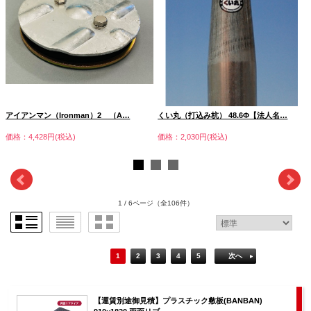
アイアンマン（Ironman）2 （A…
くい丸（打込み杭） 48.6Φ【法人名…
価格：4,428円(税込)
価格：2,030円(税込)
1 / 6ページ
（全106件）
1
2
3
4
5
次へ
【運賃別途御見積】プラスチック敷板(BANBAN)