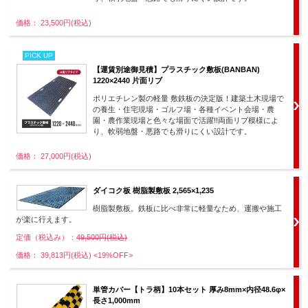
価格： 23,500円(税込)
PICK UP
【運賃別途御見積】プラスチック敷板(BANBAN)
1220×2440 片面リブ
ポリエチレン製の軽量 敷鉄板の決定版！建築土木現場で
の養生・住宅現場・ゴルフ場・各種イベント会場・農
園・農作業現場と色々な場面で活躍!!両面リブ模様によ
り、軟弱地盤・悪路でも滑りにくい設計です。
価格： 27,000円(税込)
ダイコク板 樹脂製敷板 2,565×1,235
樹脂製敷板。鉄板に比べ非常に軽量なため、運搬や施工
が楽に行えます。
定価（税込み）：
49,500円(税込)
価格： 39,813円(税込)
<19%OFF>
単管カバー【トラ柄】10本セット 厚み8mm×内径48.6φ×
長さ1,000mm