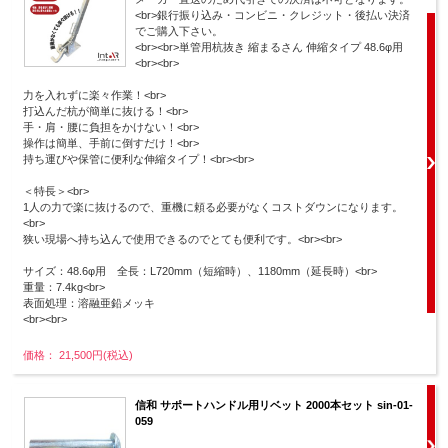
<br>銀行振り込み・コンビニ・クレジット・後払い決済
でご購入下さい。
<br><br>単管用杭抜き 縮まるさん 伸縮タイプ 48.6φ用
<br><br>
力を入れずに楽々作業！<br>
打込んだ杭が簡単に抜ける！<br>
手・肩・腰に負担をかけない！<br>
操作は簡単、手前に倒すだけ！<br>
持ち運びや保管に便利な伸縮タイプ！<br><br>
＜特長＞<br>
1人の力で楽に抜けるので、重機に頼る必要がなくコストダウンになります。
<br>
狭い現場へ持ち込んで使用できるのでとても便利です。<br><br>
サイズ：48.6φ用 全長：L720mm（短縮時）、1180mm（延長時）<br>
重量：7.4kg<br>
表面処理：溶融亜鉛メッキ
<br><br>
価格： 21,500円(税込)
信和 サポートハンドル用リベット 2000本セット sin-01-
059