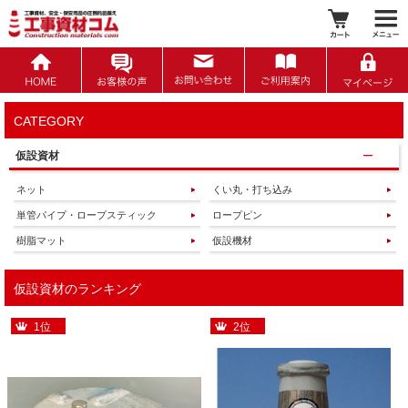
CATEGORY
仮設資材
ネット
くい丸・打ち込み
単管パイプ・ロープスティック
ロープピン
樹脂マット
仮設機材
仮設資材のランキング
1位
2位