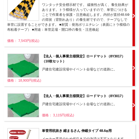
ワンタッチ安全標示材です。 緩衝性が高く、養生効果が
あります。トラ模様が入っていますので、単管につける
ことで作業者を保護・注意喚起します。内径が直径48.6Φ
の筒状（背割れあり）の養生材ですので、テープなしで
単管に設置することができます。 ■材質：発泡ポリエチレン（表面にトラ模様の
布粘着テープ） ■用途：単管足場・開口枠の養生・注意喚起
価格： 7,543円(税込)
【法人・個人事業主様限定】ロードマット（8Y3017）
（10枚セット）
戸建住宅建設現場やイベント会場などの道路に。
価格： 18,900円(税込)
【法人・個人事業主様限定】ロードマット（8Y3017）
戸建住宅建設現場やイベント会場などの道路に。
価格： 3,115円(税込)
単管用杭抜き 縮まるさん 伸縮タイプ 48.6φ用
メーカー直送のため代引きでの決済は不可となります。