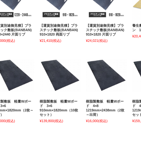
運賃別途御見積】プラ
【運賃別途御見積】プラ
【運賃別途御見積】プラ
養生敷
ック敷板(BANBAN)
スチック敷板(BANBAN)
スチック敷板(BANBAN)
ン 1,
20×2440 片面リブ
910×1820 両面リブ
910×1820 片面リブ
¥20,4
,000
(税込)
¥21,410
(税込)
¥24,021
(税込)
脂製敷板 軽量Wボー
樹脂製敷板 軽量Wボー
樹脂製敷板 軽量Wボー
樹脂
3×6
ド 3×6
ド 4×8
ド 
0mm×1820mm（2枚～
910mm×1820mm（10枚
1219mm×2438mm（2枚
121
荷）
セット）
～出荷）
セッ
,000
(税込)
¥139,800
(税込)
¥16,000
(税込)
¥159