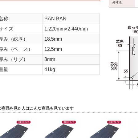
外寸法:
名称
BAN BAN
サイズ
1,220mm×2,440mm
厚み（総厚）
18.5mm
厚み（ベース）
12.5mm
厚み（リブ）
3mm
重量
41kg
の商品を見た人はこんな商品も見ています