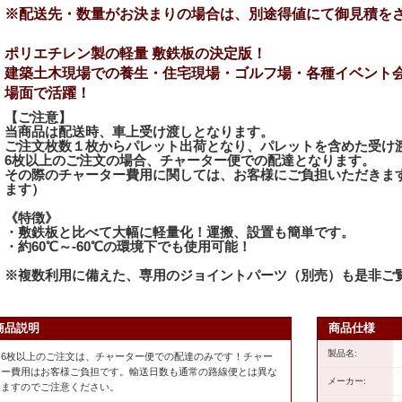
※配送先・数量がお決まりの場合は、別途得値にて御見積を
ポリエチレン製の軽量 敷鉄板の決定版！
建築土木現場での養生・住宅現場・ゴルフ場・各種イベント
場面で活躍！
【ご注意】
当商品は配送時、車上受け渡しとなります。
ご注文枚数１枚からパレット出荷となり、パレットを含めた受け
6枚以上のご注文の場合、チャーター便での配達となります。
その際のチャーター費用に関しては、お客様にご負担いただきま
ます）
《特徴》
・敷鉄板と比べて大幅に軽量化！運搬、設置も簡単です。
・約60℃～-60℃の環境下でも使用可能！
※複数利用に備えた、専用のジョイントパーツ（別売）も是非ご
商品説明
商品仕様
製品名:
※6枚以上のご注文は、チャーター便での配達のみです！チャー
ター費用はお客様ご負担です。輸送日数も通常の路線便とは異な
メーカー:
りますのでご注意ください。