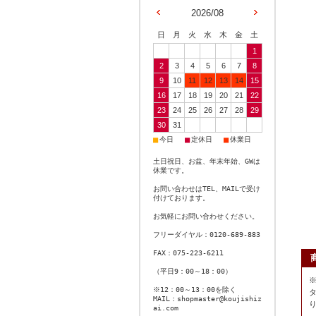
2026/08
日
月
火
水
木
金
土
1
2
3
4
5
6
7
8
9
10
11
12
13
14
15
16
17
18
19
20
21
22
23
24
25
26
27
28
29
30
31
■
■
■
今日
定休日
休業日
土日祝日、お盆、年末年始、GWは
休業です。
お問い合わせはTEL、MAILで受け
付けております。
お気軽にお問い合わせください。
フリーダイヤル：0120-689-883
FAX：075-223-6211
（平日9：00～18：00）
※12：00～13：00を除く
MAIL：shopmaster@koujishiz
ai.com