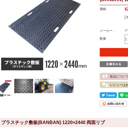
¥
価格:
[
メーカー：
ア
数量:
返品につい
レビューは
プラスチック敷板(BANBAN) 1220×2440 両面リブ