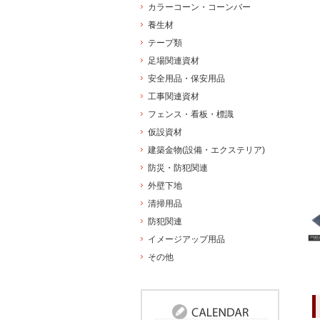
カラーコーン・コーンバー
養生材
テープ類
足場関連資材
安全用品・保安用品
工事関連資材
フェンス・看板・標識
仮設資材
建築金物(設備・エクステリア)
防災・防犯関連
外壁下地
清掃用品
防犯関連
イメージアップ用品
その他