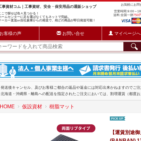
お気軽にお
工事資材コム｜工事資材、安全・保安用品の通販ショップ
営業時間:9:00～1
ここで探せば色々見つかる！
送料:全国一律
750
ホームセンターに足を運ばなくてもネットで完結。
メーカー直送or自社倉庫からの発送で、殆どの商品が即日発送可能！
お客様の声
お問い合せ
マイページへ
※発送後キャンセル、及びお客様ご都合の返品や返金には対応出来かねますのでご注
※北海道・沖縄県・離島への配送を指定されたご注文においては、割増運賃（都度お
HOME
仮設資材
樹脂マット
【運賃別途御
(BANBAN) 