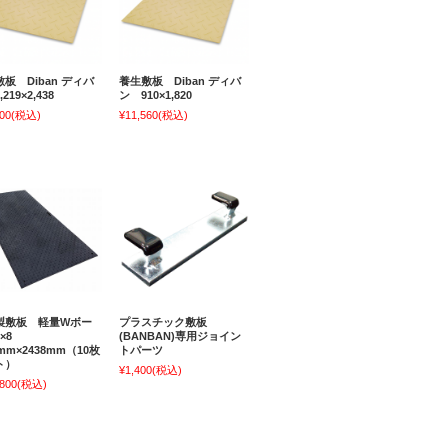
板 Diban ディバ
養生敷板 Diban ディバ
219×2,438
ン 910×1,820
00
(税込)
¥11,560
(税込)
製敷板 軽量Wボー
プラスチック敷板
4×8
(BANBAN)専用ジョイン
9mm×2438mm（10枚
トパーツ
ト）
¥1,400
(税込)
,800
(税込)