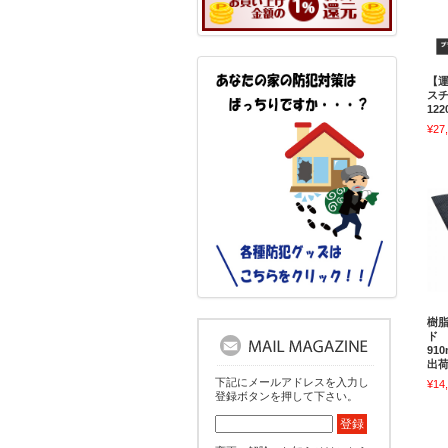
【
スチ
12
¥27
樹
ド 
91
出
下記にメールアドレスを入力し
¥14
登録ボタンを押して下さい。