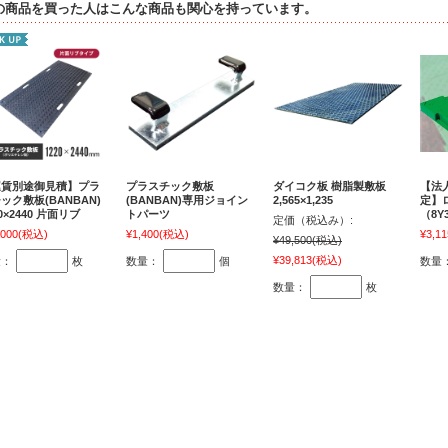
の商品を買った人はこんな商品も関心を持っています。
運賃別途御見積】プラ
プラスチック敷板
ダイコク板 樹脂製敷板
【法
ック敷板(BANBAN)
(BANBAN)専用ジョイン
2,565×1,235
定】
20×2440 片面リブ
トパーツ
（8Y
定価（税込み）:
,000
(税込)
¥1,400
(税込)
¥3,11
¥49,500
(税込)
¥39,813
(税込)
量：
枚
数量：
個
数量
数量：
枚