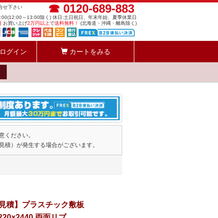
☎ 0120-689-883
問合せ下さい
8:00(12:00～13:00除く) 休日:土日祝日、年末年始、夏季休業日
円
お買い上げ
2万円以上
で
送料無料！
(北海道・沖縄・離島除く)
ログイン
カートをみる
意ください。
見積）が発生する場合がございます。
見積】プラスチック敷板
1220×2440 両面リブ