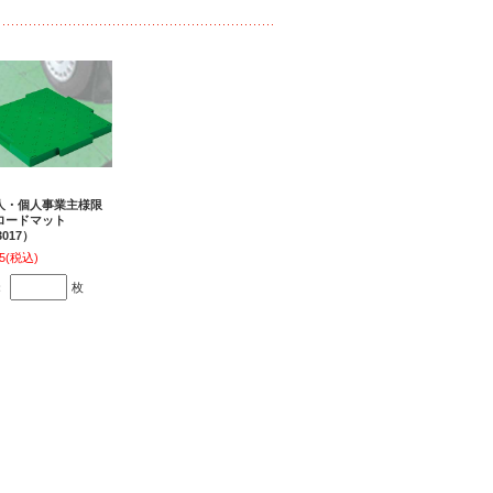
人・個人事業主様限
ロードマット
3017）
5
(税込)
：
枚