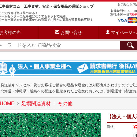
お気軽にお
工事資材コム｜工事資材、安全・保安用品の通販ショップ
営業時間:9:00～1
ここで探せば色々見つかる！
送料:全国一律
750
ホームセンターに足を運ばなくてもネットで完結。
メーカー直送or自社倉庫からの発送で、殆どの商品が即日発送可能！
お客様の声
お問い合せ
マイページへ
※発送後キャンセル、及びお客様ご都合の返品や返金には対応出来かねますのでご注
※北海道・沖縄県・離島への配送を指定されたご注文においては、割増運賃（都度お
HOME
足場関連資材
その他
【法人・個人事
¥
価格:
[