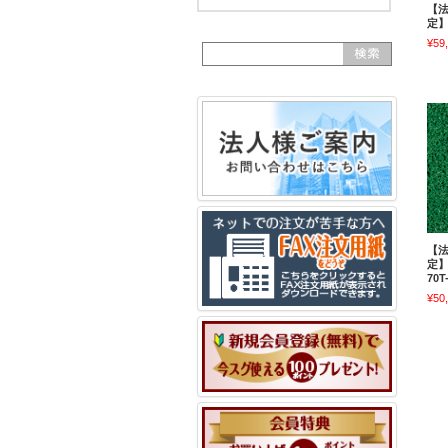
【
定】
¥59
【
定】
70T
¥50