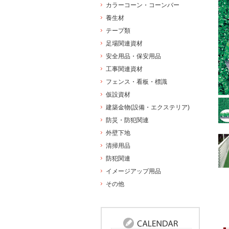
カラーコーン・コーンバー
養生材
テープ類
足場関連資材
安全用品・保安用品
工事関連資材
フェンス・看板・標識
仮設資材
建築金物(設備・エクステリア)
防災・防犯関連
外壁下地
清掃用品
防犯関連
イメージアップ用品
その他