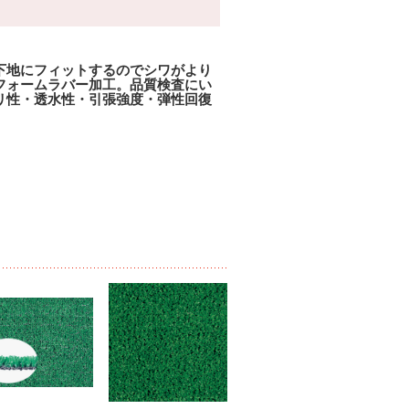
下地にフィットするのでシワがより
フォームラバー加工。品質検査にい
リ性・透水性・引張強度・弾性回復
。