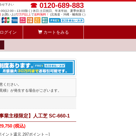
☎ 0120-689-883
問合せ下さい
8:00(12:00～13:00除く) 休日:土日祝日、年末年始、夏季休業日
円
お買い上げ
2万円以上
で
送料無料！
(北海道・沖縄・離島除く)
ログイン
カートをみる
意ください。
見積）が発生する場合がございます。
業主様限定】人工芝 SC-660-1
29,750
(税込)
ポイント還元 297ポイント～]