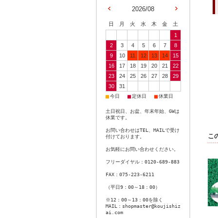
2026/08
日
月
火
水
木
金
土
1
2
3
4
5
6
7
8
9
10
11
12
13
14
15
16
17
18
19
20
21
22
23
24
25
26
27
28
29
30
31
■
■
■
今日
定休日
休業日
土日祝日、お盆、年末年始、GWは
休業です。
お問い合わせはTEL、MAILで受け
こ
付けております。
お気軽にお問い合わせください。
フリーダイヤル：0120-689-883
FAX：075-223-6211
（平日9：00～18：00）
※12：00～13：00を除く
MAIL：shopmaster@koujishiz
ai.com