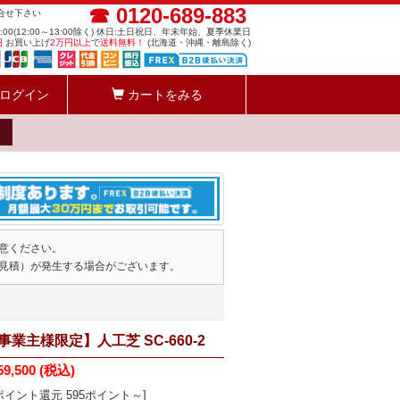
☎ 0120-689-883
問合せ下さい
8:00(12:00～13:00除く) 休日:土日祝日、年末年始、夏季休業日
円
お買い上げ
2万円以上
で
送料無料！
(北海道・沖縄・離島除く)
ログイン
カートをみる
意ください。
見積）が発生する場合がございます。
業主様限定】人工芝 SC-660-2
59,500
(税込)
ポイント還元 595ポイント～]