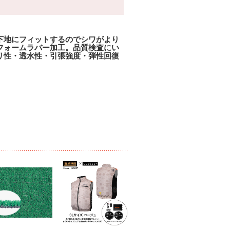
下地にフィットするのでシワがより
フォームラバー加工。品質検査にい
リ性・透水性・引張強度・弾性回復
。