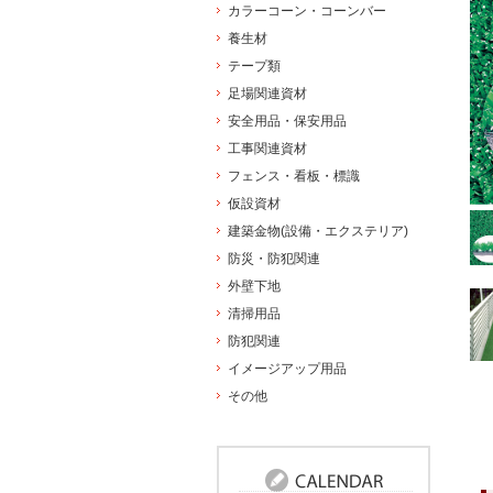
カラーコーン・コーンバー
養生材
テープ類
足場関連資材
安全用品・保安用品
工事関連資材
フェンス・看板・標識
仮設資材
建築金物(設備・エクステリア)
防災・防犯関連
外壁下地
清掃用品
防犯関連
イメージアップ用品
その他