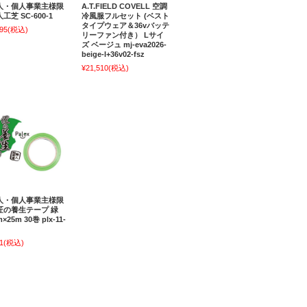
人・個人事業主様限
A.T.FIELD COVELL 空調
工芝 SC-600-1
冷風服フルセット (ベスト
タイプウェア＆36vバッテ
95
(税込)
リーファン付き） Lサイ
ズ ベージュ mj-eva2026-
beige-l+36v02-fsz
¥21,510
(税込)
人・個人事業主様限
匠の養生テープ 緑
×25m 30巻 plx-11-
1
(税込)