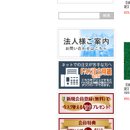
【
定】
¥29
【
定】
70T
¥50