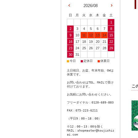
2026/08
日
月
火
水
木
金
土
1
2
3
4
5
6
7
8
9
10
11
12
13
14
15
16
17
18
19
20
21
22
23
24
25
26
27
28
29
30
31
■
■
■
今日
定休日
休業日
土日祝日、お盆、年末年始、GWは
休業です。
お問い合わせはTEL、MAILで受け
こ
付けております。
お気軽にお問い合わせください。
フリーダイヤル：0120-689-883
FAX：075-223-6211
（平日9：00～18：00）
※12：00～13：00を除く
MAIL：shopmaster@koujishiz
ai.com