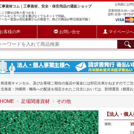
お気軽にお
工事資材コム｜工事資材、安全・保安用品の通販ショップ
営業時間:9:00～1
ここで探せば色々見つかる！
送料:全国一律
750
ホームセンターに足を運ばなくてもネットで完結。
メーカー直送or自社倉庫からの発送で、殆どの商品が即日発送可能！
お客様の声
お問い合せ
マイページへ
※発送後キャンセル、及びお客様ご都合の返品や返金には対応出来かねますのでご注
※北海道・沖縄県・離島への配送を指定されたご注文においては、割増運賃（都度お
HOME
足場関連資材
その他
【法人・個人事
¥
価格:
[