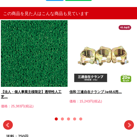
この商品を見た人はこんな商品も見ています
【法人・個人事業主様限定】透明性人工
信和 三連自在クランプ (φ48.6用…
芝…
価格：15,243円(税込)
価格：25,383円(税込)
送料：750円