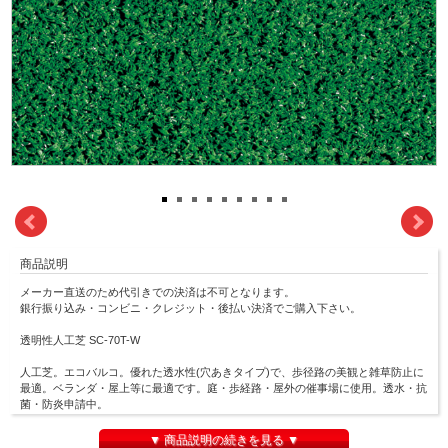
商品説明
メーカー直送のため代引きでの決済は不可となります。
銀行振り込み・コンビニ・クレジット・後払い決済でご購入下さい。
透明性人工芝 SC-70T-W
人工芝。エコバルコ。優れた透水性(穴あきタイプ)で、歩径路の美観と雑草防止に
最適。ベランダ・屋上等に最適です。庭・歩経路・屋外の催事場に使用。透水・抗
菌・防炎申請中。
材質：表面 ポリプロピレン 裏面 S.B.R.コーティング
▼ 商品説明の続きを見る ▼